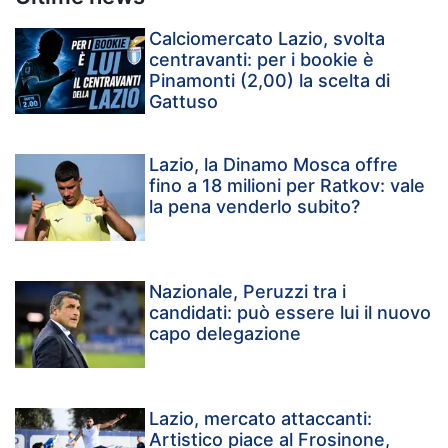
Calciomercato Lazio, svolta
centravanti: per i bookie è
Pinamonti (2,00) la scelta di
Gattuso
Lazio, la Dinamo Mosca offre
fino a 18 milioni per Ratkov: vale
la pena venderlo subito?
Nazionale, Peruzzi tra i
candidati: può essere lui il nuovo
capo delegazione
Lazio, mercato attaccanti:
Artistico piace al Frosinone,