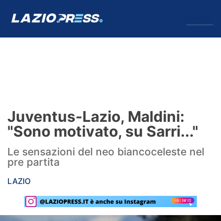
↓
Menu
Lazio
News
Juventus-Lazio, Maldini:
Formello
"Sono motivato, su Sarri..."
Infortuni
Le sensazioni del neo biancoceleste nel
pre partita
Primavera
LAZIO
Calciomercato
Lazio Women