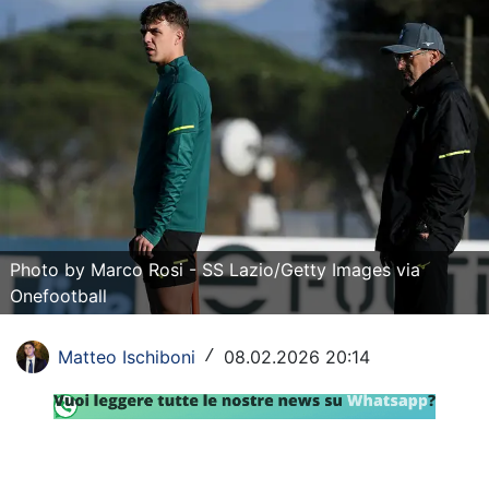
Rassegna Lazio
Social
Calcio
Serie A
Champions League
Europa League
Photo by Marco Rosi - SS Lazio/Getty Images via
Onefootball
Altri Sport
Matteo Ischiboni
08.02.2026 20:14
/
Formula 1
Tennis
Vela