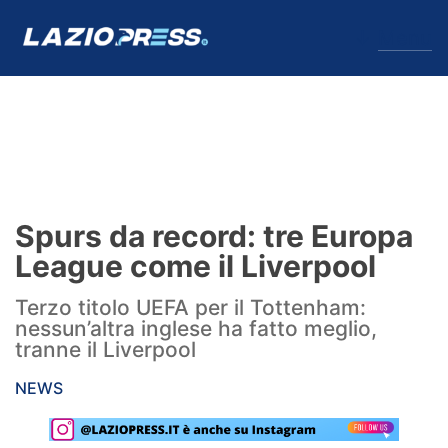
↓
Menu
Lazio
News
Spurs da record: tre Europa
Formello
League come il Liverpool
Infortuni
Terzo titolo UEFA per il Tottenham:
nessun’altra inglese ha fatto meglio,
Primavera
tranne il Liverpool
Calciomercato
NEWS
Lazio Women