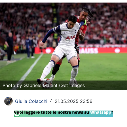
Rassegna Lazio
Social
Calcio
Serie A
Champions League
Europa League
Altri Sport
Photo by Gabriele Maltinti/Get Images
Formula 1
Giulia Colacchi
21.05.2025 23:56
/
Tennis
Vela