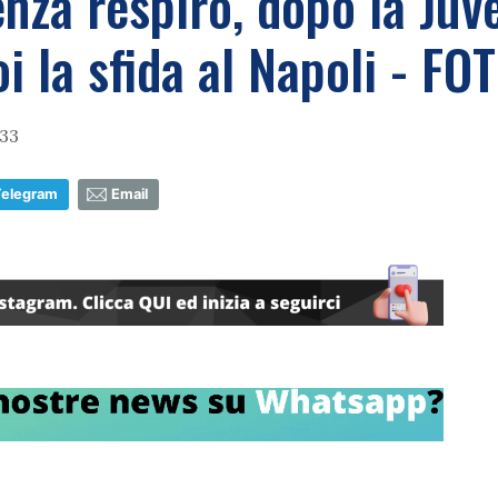
enza respiro, dopo la Juv
i la sfida al Napoli - FO
:33
Telegram
Email