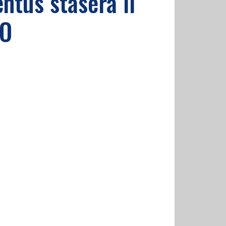
entus stasera il
TO