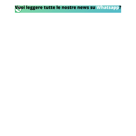
Rassegna Lazio
Social
Calcio
Serie A
Champions League
Europa League
Altri Sport
Formula 1
Tennis
Vela