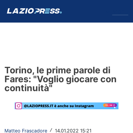
↓
Menu
Lazio
News
Torino, le prime parole di
Formello
Fares: "Voglio giocare con
continuità"
Infortuni
Primavera
Calciomercato
Lazio Women
Matteo Frascadore
14.01.2022 15:21
/