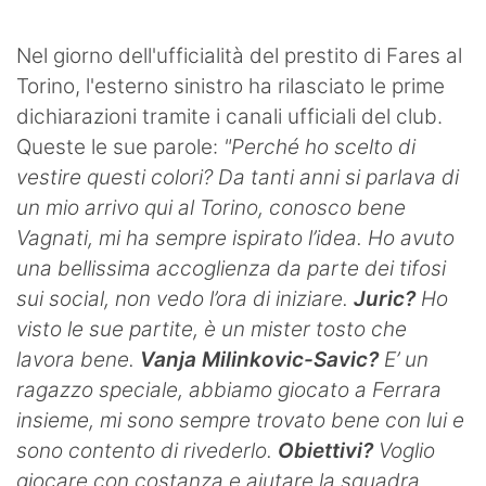
SHOP LAZIO
Nel giorno dell'ufficialità del prestito di Fares al
Contatti
Torino, l'esterno sinistro ha rilasciato le prime
dichiarazioni tramite i canali ufficiali del club.
Queste le sue parole:
"Perché ho scelto di
vestire questi colori? Da tanti anni si parlava di
un mio arrivo qui al Torino, conosco bene
Vagnati, mi ha sempre ispirato l’idea. Ho avuto
una bellissima accoglienza da parte dei tifosi
sui social, non vedo l’ora di iniziare.
Juric?
Ho
visto le sue partite, è un mister tosto che
lavora bene.
Vanja Milinkovic-Savic?
E’ un
ragazzo speciale, abbiamo giocato a Ferrara
insieme, mi sono sempre trovato bene con lui e
sono contento di rivederlo.
Obiettivi?
Voglio
giocare con costanza e aiutare la squadra,