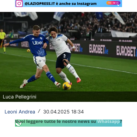
Rassegna Lazio
Social
Calcio
Serie A
Champions League
Europa League
Altri Sport
Luca Pellegrini
Formula 1
Leoni Andrea
30.04.2025 18:34
/
Tennis
Vela