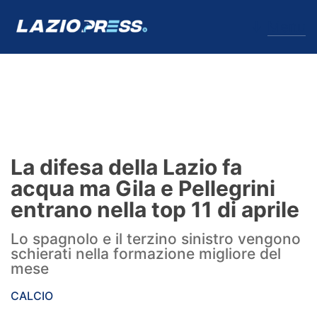
↓
Menu
Lazio
News
La difesa della Lazio fa
Formello
acqua ma Gila e Pellegrini
entrano nella top 11 di aprile
Infortuni
Lo spagnolo e il terzino sinistro vengono
Primavera
schierati nella formazione migliore del
mese
Calciomercato
CALCIO
Lazio Women