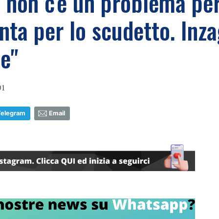
a non c'è un problema per
ta per lo scudetto. Inza
e"
01
Telegram
Email