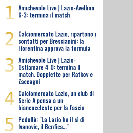
1
Amichevole Live | Lazio-Avellino
6-3: termina il match
2
Calciomercato Lazio, ripartono i
contatti per Brescianini: la
Fiorentina approva la formula
3
Amichevole Live | Lazio-
Ostiamare 4-0: termina il
match. Doppiette per Ratkov e
Zaccagni
4
Calciomercato Lazio, un club di
Serie A pensa a un
biancoceleste per la fascia
5
Pedullà: "La Lazio ha il sì di
Ivanovic, il Benfica…"