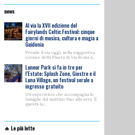
news
Al via la XVII edizione del
Fairylands Celtic Festival: cinque
giorni di musica, cultura e magia a
Guidonia
Prende il via oggi, nella suggestiva
cornice della Pineta di Via Roma a...
Luneur Park si fa in tre per
l’Estate: Splash Zone, Giostre e il
Luna Village, un festival serale a
ingresso gratuito
Un’esperienza che accompagna le
famiglie dal mattino fino alla sera. È
questa la...
🔥 Le più lette