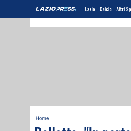
Lazio
Calcio
Altri S
Home