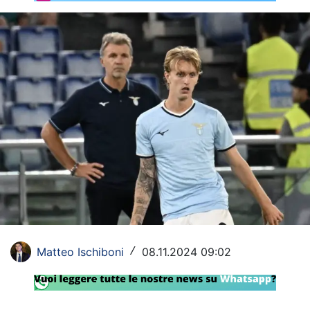
Rassegna Lazio
Social
Calcio
Serie A
Champions League
Europa League
Altri Sport
Formula 1
Matteo Ischiboni
08.11.2024 09:02
/
Tennis
Vela