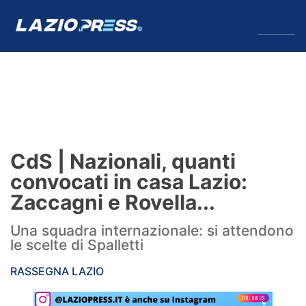
↓
Menu
Lazio
News
CdS | Nazionali, quanti
Formello
convocati in casa Lazio:
Zaccagni e Rovella...
Infortuni
Una squadra internazionale: si attendono
Primavera
le scelte di Spalletti
Calciomercato
RASSEGNA LAZIO
Lazio Women