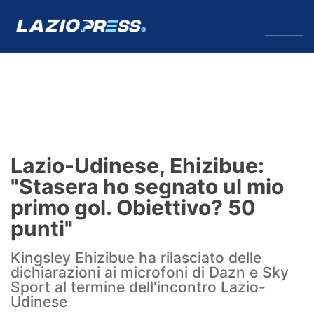
↓
Menu
Lazio
News
Lazio-Udinese, Ehizibue:
Formello
"Stasera ho segnato ul mio
primo gol. Obiettivo? 50
Infortuni
punti"
Primavera
Kingsley Ehizibue ha rilasciato delle
dichiarazioni ai microfoni di Dazn e Sky
Calciomercato
Sport al termine dell'incontro Lazio-
Udinese
Lazio Women