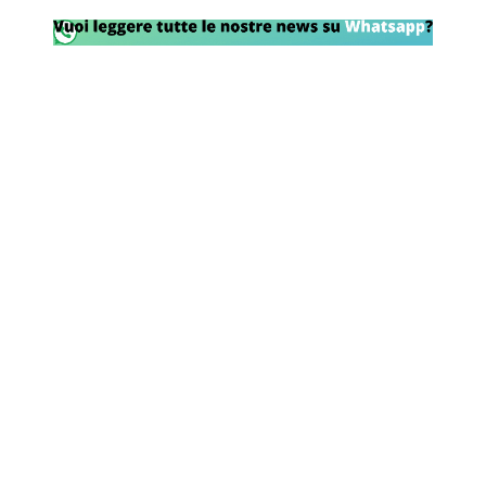
Rassegna Lazio
Social
Calcio
Serie A
Champions League
Europa League
Altri Sport
Formula 1
Tennis
Vela