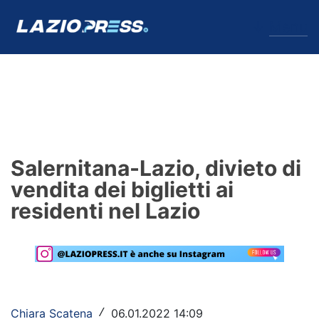
↓
Menu
Lazio
News
Salernitana-Lazio, divieto di
Formello
vendita dei biglietti ai
residenti nel Lazio
Infortuni
Primavera
Calciomercato
Lazio Women
Chiara Scatena
06.01.2022 14:09
/