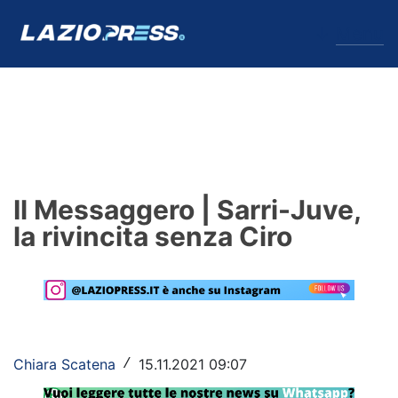
↓
Menu
Lazio
News
Il Messaggero | Sarri-Juve,
Formello
la rivincita senza Ciro
Infortuni
Primavera
Calciomercato
Chiara Scatena
15.11.2021 09:07
/
Lazio Women