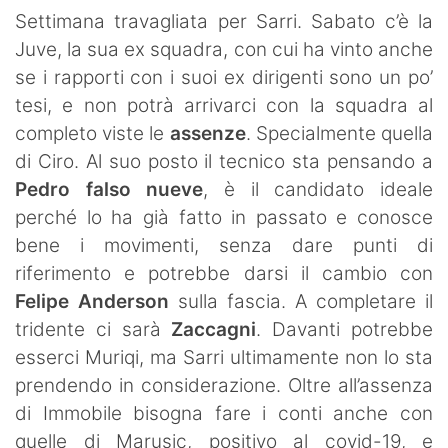
SHOP LAZIO
Settimana travagliata per Sarri. Sabato c’è la
Juve, la sua ex squadra, con cui ha vinto anche
Contatti
se i rapporti con i suoi ex dirigenti sono un po’
tesi, e non potrà arrivarci con la squadra al
completo viste le
assenze
. Specialmente quella
di Ciro. Al suo posto il tecnico sta pensando a
Pedro falso nueve
, è il candidato ideale
perché lo ha già fatto in passato e conosce
bene i movimenti, senza dare punti di
riferimento e potrebbe darsi il cambio con
Felipe Anderson
sulla fascia. A completare il
tridente ci sarà
Zaccagni
. Davanti potrebbe
esserci Muriqi, ma Sarri ultimamente non lo sta
prendendo in considerazione. Oltre all’assenza
di Immobile bisogna fare i conti anche con
quelle di Marusic, positivo al covid-19, e