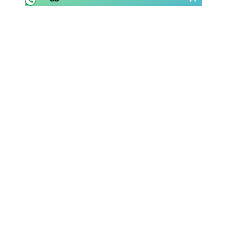
Rassegna Lazio
Social
Calcio
Serie A
Champions League
Europa League
Altri Sport
Formula 1
Tennis
Vela