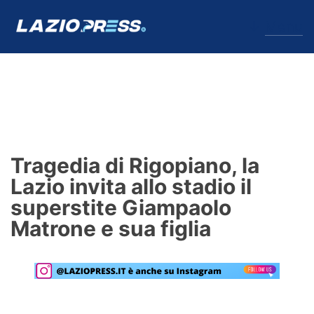
↓
Menu
Lazio
News
Tragedia di Rigopiano, la
Formello
Lazio invita allo stadio il
superstite Giampaolo
Infortuni
Matrone e sua figlia
Primavera
Calciomercato
Lazio Women