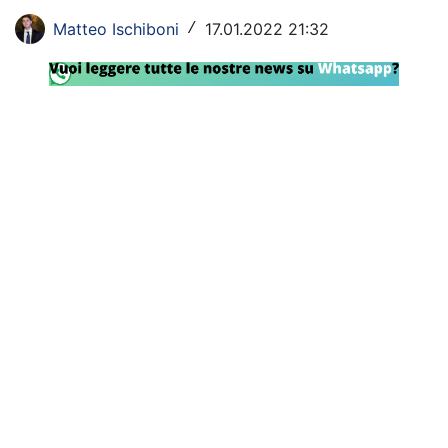
Rassegna Lazio
Matteo Ischiboni
17.01.2022 21:32
/
Social
Calcio
Serie A
Champions League
Europa League
Altri Sport
Formula 1
Tennis
Vela