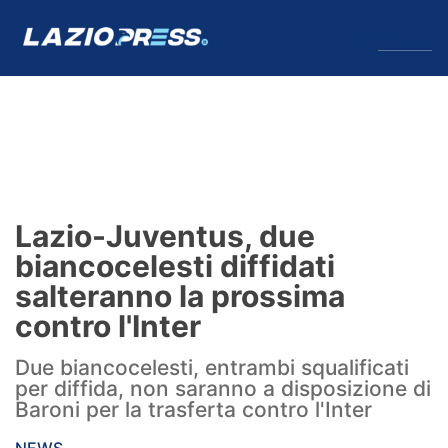
↓
Menu
Lazio
News
Lazio-Juventus, due
Formello
biancocelesti diffidati
salteranno la prossima
Infortuni
contro l'Inter
Primavera
Due biancocelesti, entrambi squalificati
per diffida, non saranno a disposizione di
Calciomercato
Baroni per la trasferta contro l'Inter
Lazio Women