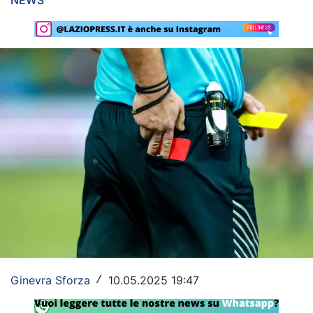
NEWS
Rassegna Lazio
Social
Calcio
Serie A
Champions League
Europa League
Altri Sport
Formula 1
Tennis
Ginevra Sforza
10.05.2025 19:47
/
Vela