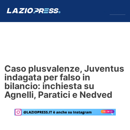
↓
Menu
Lazio
News
Caso plusvalenze, Juventus
Formello
indagata per falso in
bilancio: inchiesta su
Infortuni
Agnelli, Paratici e Nedved
Primavera
Calciomercato
Lazio Women