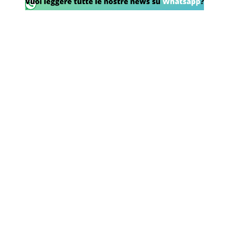
Rassegna Lazio
Social
Calcio
Serie A
Champions League
Europa League
Altri Sport
Formula 1
Tennis
Vela