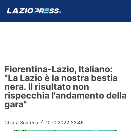
↓
Menu
Lazio
News
Fiorentina-Lazio, Italiano:
Formello
"La Lazio è la nostra bestia
nera. Il risultato non
Infortuni
rispecchia l'andamento della
Primavera
gara"
Calciomercato
Chiara Scatena
10.10.2022 23:46
/
Lazio Women