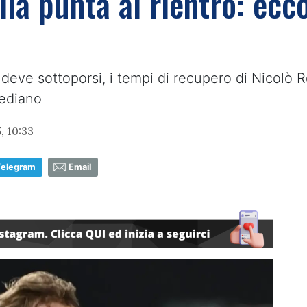
ella punta al rientro: ec
 deve sottoporsi, i tempi di recupero di Nicolò 
mediano
, 10:33
Telegram
Email