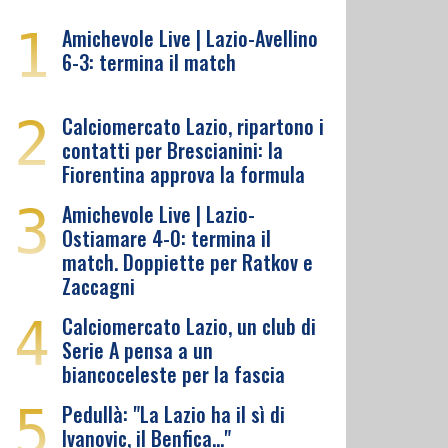
1
Amichevole Live | Lazio-Avellino
6-3: termina il match
2
Calciomercato Lazio, ripartono i
contatti per Brescianini: la
Fiorentina approva la formula
3
Amichevole Live | Lazio-
Ostiamare 4-0: termina il
match. Doppiette per Ratkov e
Zaccagni
4
Calciomercato Lazio, un club di
Serie A pensa a un
biancoceleste per la fascia
5
Pedullà: "La Lazio ha il sì di
Ivanovic, il Benfica…"