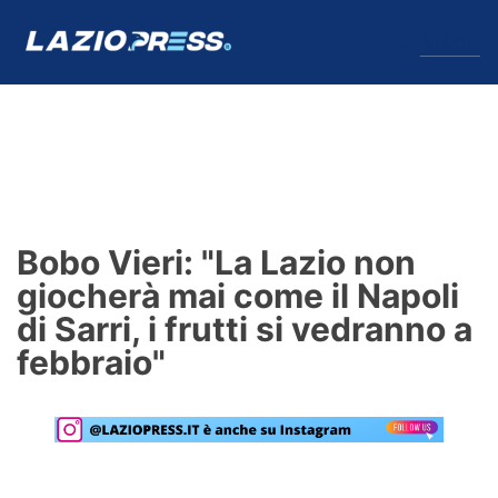
↓
Menu
Lazio
News
Bobo Vieri: "La Lazio non
Formello
giocherà mai come il Napoli
di Sarri, i frutti si vedranno a
Infortuni
febbraio"
Primavera
Calciomercato
Lazio Women