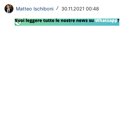
Rassegna Lazio
Matteo Ischiboni
30.11.2021 00:48
/
Social
Calcio
Serie A
Champions League
Europa League
Altri Sport
Formula 1
Tennis
Vela