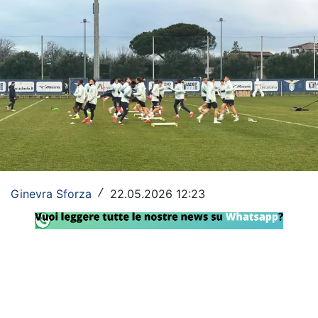
Rassegna Lazio
Social
Calcio
Serie A
Champions League
Europa League
Ginevra Sforza
22.05.2026 12:23
/
Altri Sport
Formula 1
Tennis
Vela