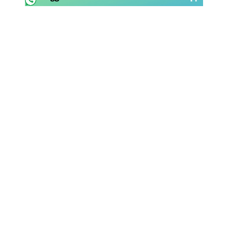
Rassegna Lazio
Social
Calcio
Serie A
Champions League
Europa League
Altri Sport
Formula 1
Tennis
Vela