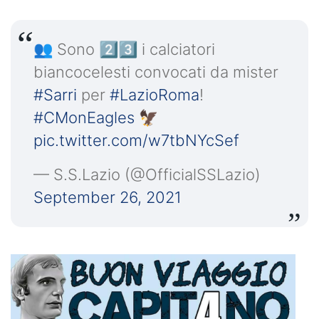
👥 Sono 2️⃣3️⃣ i calciatori
biancocelesti convocati da mister
#Sarri
per
#LazioRoma
!
#CMonEagles
🦅
pic.twitter.com/w7tbNYcSef
— S.S.Lazio (@OfficialSSLazio)
September 26, 2021