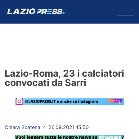
↓
Menu
Lazio
News
Lazio-Roma, 23 i calciatori
Formello
convocati da Sarri
Infortuni
Primavera
Calciomercato
Chiara Scatena
26.09.2021 15:50
/
Lazio Women