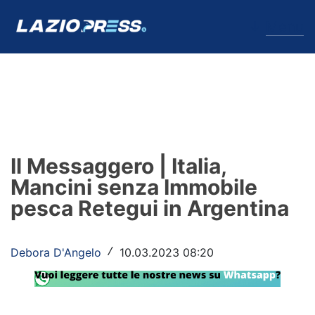
↓
Menu
Lazio
News
Il Messaggero | Italia,
Formello
Mancini senza Immobile
pesca Retegui in Argentina
Infortuni
Primavera
Debora D'Angelo
10.03.2023 08:20
/
Calciomercato
Lazio Women