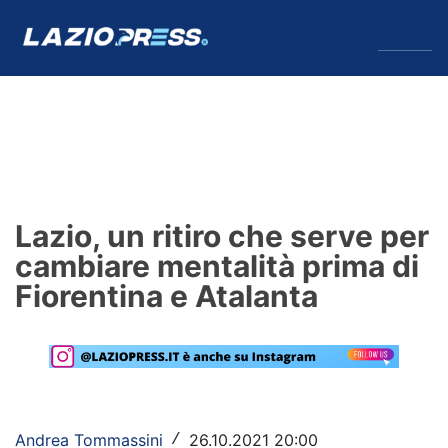
↓
Menu
Lazio
News
Lazio, un ritiro che serve per
Formello
cambiare mentalità prima di
Fiorentina e Atalanta
Infortuni
Primavera
Calciomercato
Lazio Women
Andrea Tommassini
26.10.2021 20:00
/