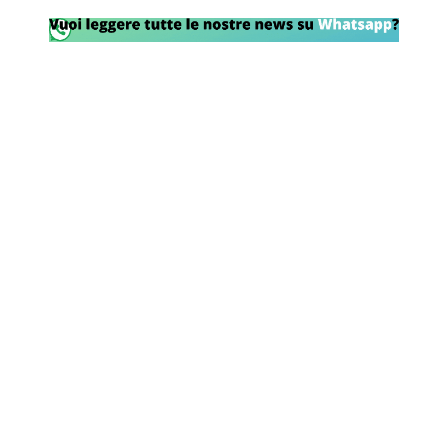
Rassegna Lazio
Social
Calcio
Serie A
Champions League
Europa League
Altri Sport
Formula 1
Tennis
Vela