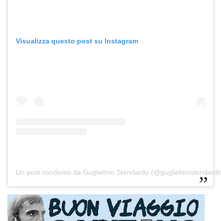
Visualizza questo post su Instagram
Un post condiviso da Guglielmo Stendardo (@guglielmostendard