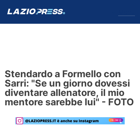
↓
Menu
Lazio
News
Stendardo a Formello con
Formello
Sarri: "Se un giorno dovessi
diventare allenatore, il mio
Infortuni
mentore sarebbe lui" - FOTO
Primavera
Calciomercato
Lazio Women