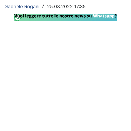
Gabriele Rogani
25.03.2022 17:35
/
Rassegna Lazio
Social
Calcio
Serie A
Champions League
Europa League
Altri Sport
Formula 1
Tennis
Vela