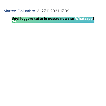
Rassegna Lazio
Matteo Columbro
27.11.2021 17:09
/
Social
Calcio
Serie A
Champions League
Europa League
Altri Sport
Formula 1
Tennis
Vela