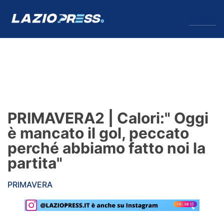
↓
Menu
Lazio
News
PRIMAVERA2 | Calori:" Oggi
Formello
è mancato il gol, peccato
perché abbiamo fatto noi la
Infortuni
partita"
Primavera
PRIMAVERA
Calciomercato
Lazio Women