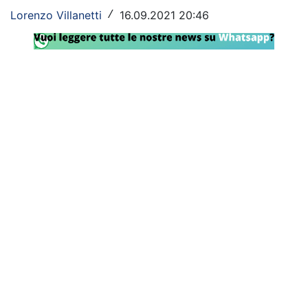
Lorenzo Villanetti
16.09.2021 20:46
/
Rassegna Lazio
Social
Calcio
Serie A
Champions League
Europa League
Altri Sport
Formula 1
Tennis
Vela