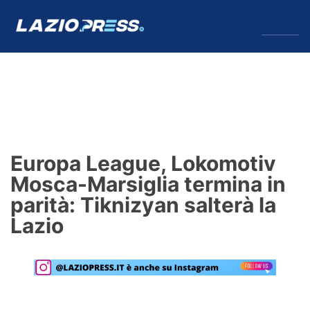
↓
Menu
Lazio
News
Europa League, Lokomotiv
Formello
Mosca-Marsiglia termina in
parità: Tiknizyan salterà la
Infortuni
Lazio
Primavera
Calciomercato
Lazio Women