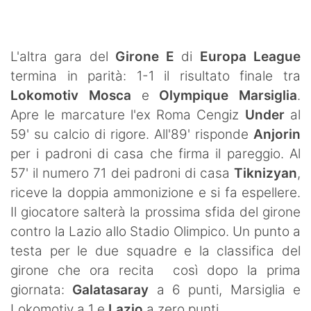
SHOP LAZIO
Contatti
L'altra gara del
Girone E
di
Europa League
termina in parità: 1-1 il risultato finale tra
Lokomotiv Mosca
e
Olympique Marsiglia
.
Apre le marcature l'ex Roma Cengiz
Under
al
59' su calcio di rigore. All'89' risponde
Anjorin
per i padroni di casa che firma il pareggio. Al
57' il numero 71 dei padroni di casa
Tiknizyan
,
riceve la doppia ammonizione e si fa espellere.
Il giocatore salterà la prossima sfida del girone
contro la Lazio allo Stadio Olimpico. Un punto a
testa per le due squadre e la classifica del
girone che ora recita così dopo la prima
giornata:
Galatasaray
a 6 punti, Marsiglia e
Lokomotiv a 1 e
Lazio
a zero punti.