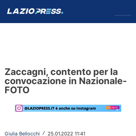
↓
Menu
Lazio
News
Zaccagni, contento per la
Formello
convocazione in Nazionale-
FOTO
Infortuni
Primavera
Calciomercato
Lazio Women
Giulia Bellocchi
25.01.2022 11:41
/