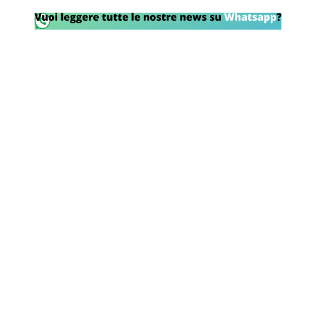
Rassegna Lazio
Social
Calcio
Serie A
Champions League
Europa League
Altri Sport
Formula 1
Tennis
Vela