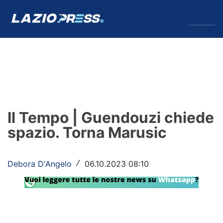
↓
Menu
Lazio
News
Il Tempo | Guendouzi chiede
Formello
spazio. Torna Marusic
Infortuni
Debora D'Angelo
06.10.2023 08:10
/
Primavera
Calciomercato
Lazio Women