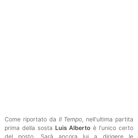
Rassegna Lazio
Social
Calcio
Serie A
Champions League
Europa League
Altri Sport
Formula 1
Tennis
Come riportato da
Il Tempo
, nell'ultima partita
prima della sosta
Luis Alberto
è l'unico certo
Vela
del posto. Sarà ancora lui a dirigere le