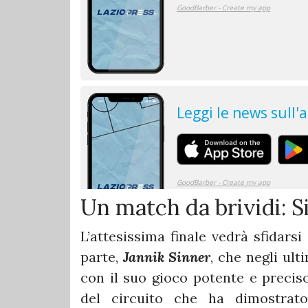
Un match da brividi: S
L’attesissima finale vedrà sfidars
parte,
Jannik
Sinner
, che negli ul
con il suo gioco potente e preciso
del circuito che ha dimostrat