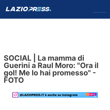
↓
Menu
Lazio
News
SOCIAL | La mamma di
Formello
Guerini a Raul Moro: "Ora il
gol! Me lo hai promesso" -
Infortuni
FOTO
Primavera
Calciomercato
Lazio Women