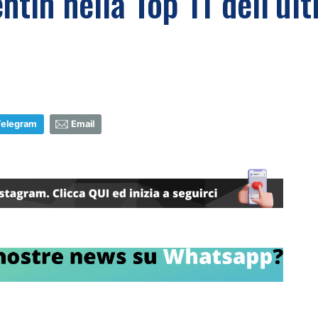
tin nella Top 11 dell’ult
Telegram
Email