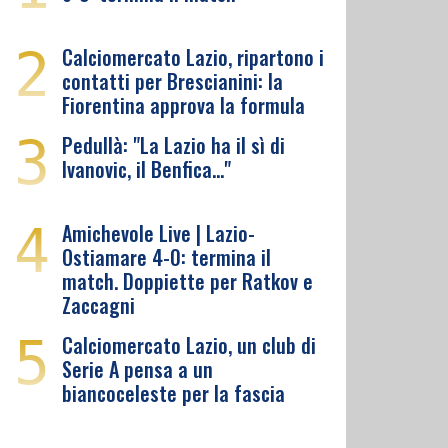
2
Calciomercato Lazio, ripartono i
contatti per Brescianini: la
Fiorentina approva la formula
3
Pedullà: "La Lazio ha il sì di
Ivanovic, il Benfica…"
4
Amichevole Live | Lazio-
Ostiamare 4-0: termina il
match. Doppiette per Ratkov e
Zaccagni
5
Calciomercato Lazio, un club di
Serie A pensa a un
biancoceleste per la fascia