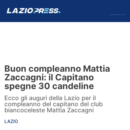
↓
Menu
Lazio
News
Buon compleanno Mattia
Formello
Zaccagni: il Capitano
spegne 30 candeline
Infortuni
Ecco gli auguri della Lazio per il
Primavera
compleanno del capitano del club
biancoceleste Mattia Zaccagni
Calciomercato
LAZIO
Lazio Women