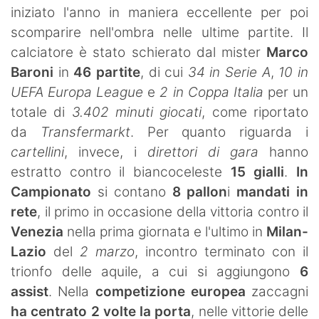
iniziato l'anno in maniera eccellente per poi
scomparire nell'ombra nelle ultime partite. Il
calciatore è stato schierato dal mister
Marco
Baroni
in
46 partite
, di cui
34 in Serie A
,
10 in
UEFA Europa League
e
2 in Coppa Italia
per un
totale di
3.402 minuti giocati
, come riportato
da
Transfermarkt
. Per quanto riguarda i
cartellini
, invece, i
direttori di gara
hanno
estratto contro il biancoceleste
15 gialli
.
In
Campionato
si contano
8 pallon
i
mandati in
rete
, il primo in occasione della vittoria contro il
Venezia
nella prima giornata e l'ultimo in
Milan-
Lazio
del
2 marzo
, incontro terminato con il
trionfo delle aquile, a cui si aggiungono
6
assist
. Nella
competizione europea
zaccagni
ha centrato 2 volte la porta
, nelle vittorie delle