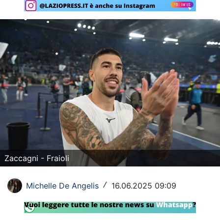
Rassegna Lazio
Social
Calcio
Serie A
Champions League
Europa League
Altri Sport
Zaccagni - Fraioli
Formula 1
Michelle De Angelis
16.06.2025 09:09
Tennis
/
Vela