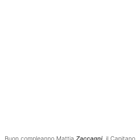
SHOP LAZIO
Contatti
Buon compleanno Mattia
Zaccagni
, il Capitano