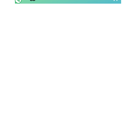
Rassegna Lazio
Social
Calcio
Serie A
Champions League
Europa League
Altri Sport
Formula 1
Tennis
Vela