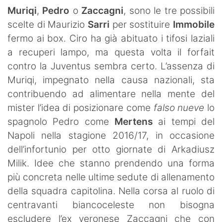
SHOP LAZIO
Muriqi
,
Pedro
o
Zaccagni
, sono le tre possibili
scelte di Maurizio
Sarri
per sostituire
Immobile
Contatti
fermo ai box. Ciro ha già abituato i tifosi laziali
a recuperi lampo, ma questa volta il forfait
contro la Juventus sembra certo. L’assenza di
Muriqi, impegnato nella causa nazionali, sta
contribuendo ad alimentare nella mente del
mister l’idea di posizionare come
falso nueve
lo
spagnolo Pedro come
Mertens
ai tempi del
Napoli nella stagione 2016/17, in occasione
dell’infortunio per otto giornate di Arkadiusz
Milik. Idee che stanno prendendo una forma
più concreta nelle ultime sedute di allenamento
della squadra capitolina. Nella corsa al ruolo di
centravanti biancoceleste non bisogna
escludere l’ex veronese Zaccagni che con