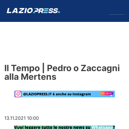
↓
Menu
Lazio
News
Il Tempo | Pedro o Zaccagni
Formello
alla Mertens
Infortuni
Primavera
Calciomercato
13.11.2021 10:00
Lazio Women