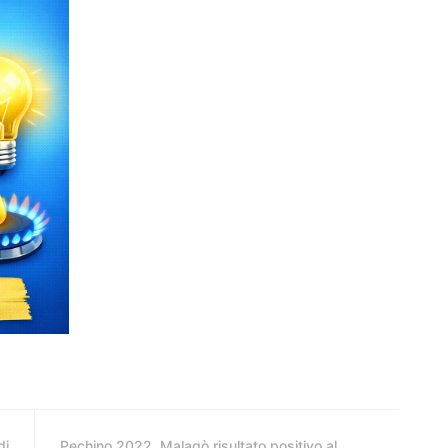
di
Pechino 2022, Malagò risultato positivo al