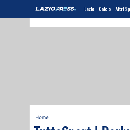
Lazio
Calcio
Altri S
Home