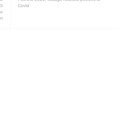
Di
Covid
io
on