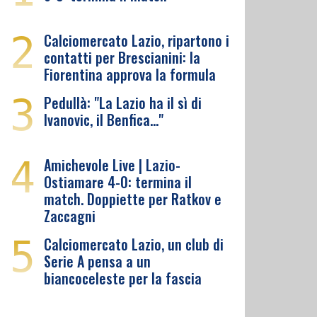
2
Calciomercato Lazio, ripartono i
contatti per Brescianini: la
Fiorentina approva la formula
3
Pedullà: "La Lazio ha il sì di
Ivanovic, il Benfica…"
4
Amichevole Live | Lazio-
Ostiamare 4-0: termina il
match. Doppiette per Ratkov e
Zaccagni
5
Calciomercato Lazio, un club di
Serie A pensa a un
biancoceleste per la fascia