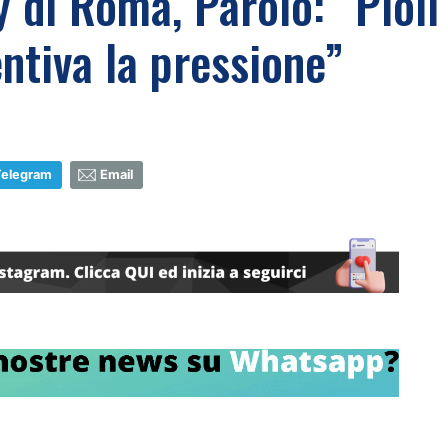
 di Roma, Parolo: “Pioli
entiva la pressione”
Telegram
Email