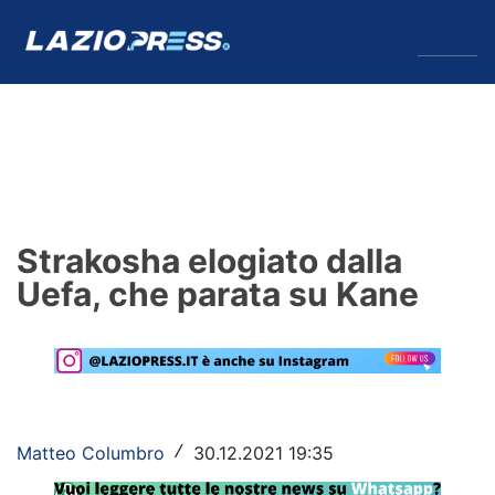
↓
Menu
Lazio
News
Strakosha elogiato dalla
Formello
Uefa, che parata su Kane
Infortuni
Primavera
Calciomercato
Matteo Columbro
30.12.2021 19:35
/
Lazio Women