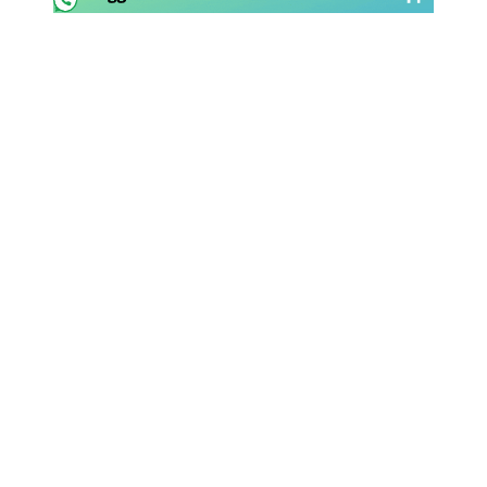
Rassegna Lazio
Social
Calcio
Serie A
Champions League
Europa League
Altri Sport
Formula 1
Tennis
Vela