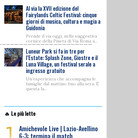
Al via la XVII edizione del
Fairylands Celtic Festival: cinque
giorni di musica, cultura e magia a
Guidonia
Prende il via oggi, nella suggestiva
______________________
cornice della Pineta di Via Roma a...
Luneur Park si fa in tre per
l’Estate: Splash Zone, Giostre e il
Luna Village, un festival serale a
ingresso gratuito
Un’esperienza che accompagna le
famiglie dal mattino fino alla sera. È
questa la...
🔥 Le più lette
1
Amichevole Live | Lazio-Avellino
6-3: termina il match