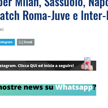
 per Milan, Sassuolo, Napo
match Roma-Juve e Inter-
45
Telegram
Email