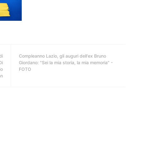
di
Compleanno Lazio, gli auguri dell'ex Bruno
Di
Giordano: "Sei la mia storia, la mia memoria" -
io
FOTO
on