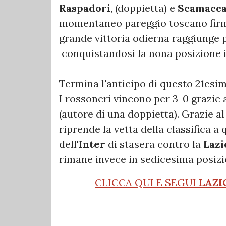
Raspadori
, (doppietta) e
Scamacc
momentaneo pareggio toscano fi
grande vittoria odierna raggiunge 
conquistandosi la nona posizione 
_______________________
Termina l'anticipo di questo 21esi
I rossoneri vincono per 3-0 grazie a
(autore di una doppietta). Grazie a
riprende la vetta della classifica a
dell'
Inter
di stasera contro la
Lazi
rimane invece in sedicesima posiz
CLICCA QUI E SEGUI
LAZI