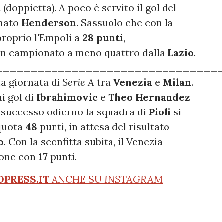
a
(doppietta). A poco è servito il gol del
rmato
Henderson
. Sassuolo che con la
proprio l'Empoli a
28 punti
,
in campionato a meno quattro dalla
Lazio
.
________________________________
ma giornata di
Serie A
tra
Venezia
e
Milan
.
i gol di
Ibrahimovic
e
Theo Hernandez
l successo odierno la squadra di
Pioli
si
 quota
48
punti, in attesa del risultato
o
. Con la sconfitta subita, il Venezia
ione con
17
punti.
OPRESS.IT
ANCHE SU
INSTAGRAM