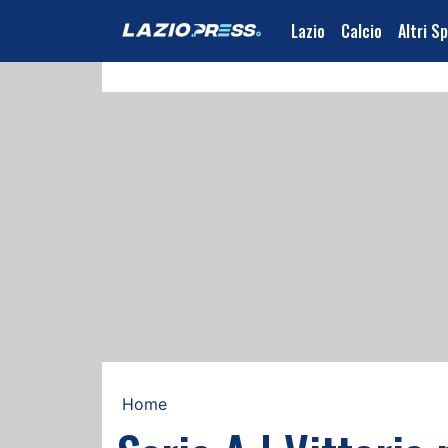
Lazio
Calcio
Altri S
Home