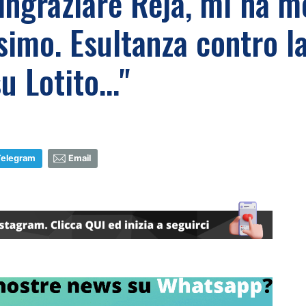
ingraziare Reja, mi ha me
simo. Esultanza contro l
u Lotito..."
Telegram
Email