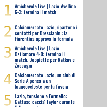
1
Amichevole Live | Lazio-Avellino
6-3: termina il match
2
Calciomercato Lazio, ripartono i
contatti per Brescianini: la
Fiorentina approva la formula
3
Amichevole Live | Lazio-
Ostiamare 4-0: termina il
match. Doppiette per Ratkov e
Zaccagni
4
Calciomercato Lazio, un club di
Serie A pensa a un
biancoceleste per la fascia
5
Lazio, tensione a Formello:
Gattuso 'caccia' Taylor durante