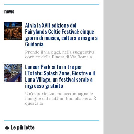
news
Al via la XVII edizione del
Fairylands Celtic Festival: cinque
giorni di musica, cultura e magia a
Guidonia
Prende il via oggi, nella suggestiva
cornice della Pineta di Via Roma a...
Luneur Park si fa in tre per
l’Estate: Splash Zone, Giostre e il
Luna Village, un festival serale a
ingresso gratuito
Un’esperienza che accompagna le
famiglie dal mattino fino alla sera. È
questa la...
🔥 Le più lette