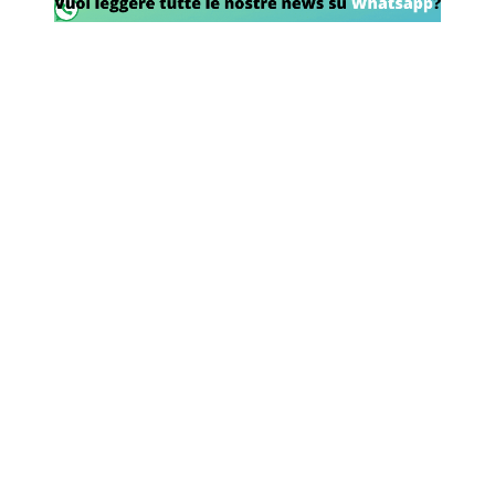
Rassegna Lazio
Social
Calcio
Serie A
Champions League
Europa League
Altri Sport
Formula 1
Tennis
Vela