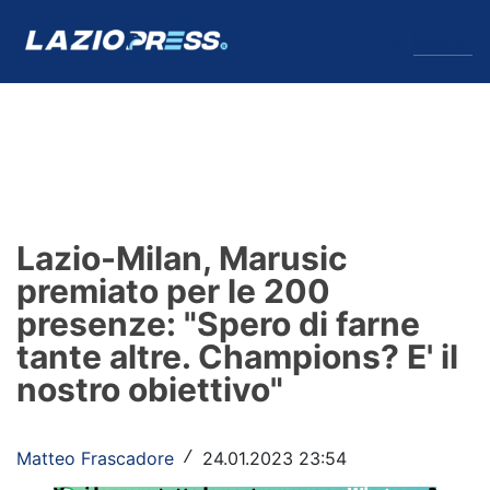
↓
Menu
Lazio
News
Lazio-Milan, Marusic
Formello
premiato per le 200
presenze: "Spero di farne
Infortuni
tante altre. Champions? E' il
Primavera
nostro obiettivo"
Calciomercato
Matteo Frascadore
24.01.2023 23:54
/
Lazio Women