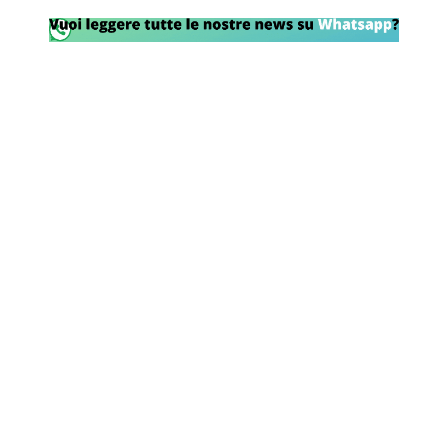
Rassegna Lazio
Social
Calcio
Serie A
Champions League
Europa League
Altri Sport
Formula 1
Tennis
Vela