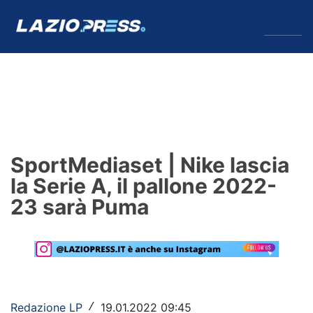
↓
Menu
Lazio
News
SportMediaset | Nike lascia
Formello
la Serie A, il pallone 2022-
23 sarà Puma
Infortuni
Primavera
Calciomercato
Lazio Women
Redazione LP
19.01.2022 09:45
/