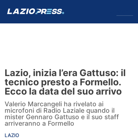
↓
Menu
Lazio
News
Lazio, inizia l’era Gattuso: il
Formello
tecnico presto a Formello.
Ecco la data del suo arrivo
Infortuni
Valerio Marcangeli ha rivelato ai
Primavera
microfoni di Radio Laziale quando il
mister Gennaro Gattuso e il suo staff
Calciomercato
arriveranno a Formello
Lazio Women
LAZIO