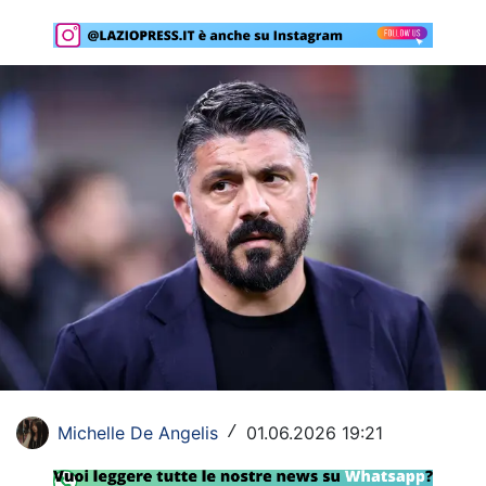
Rassegna Lazio
Social
Calcio
Serie A
Champions League
Europa League
Altri Sport
Formula 1
Tennis
Michelle De Angelis
01.06.2026 19:21
/
Vela