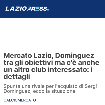
↓
Menu
Lazio
News
Mercato Lazio, Dominguez
Formello
tra gli obiettivi ma c'è anche
un altro club interessato: i
Infortuni
dettagli
Primavera
Spunta una rivale per l'acquisto di Sergi
Dominguez, ecco la situazione
Calciomercato
CALCIOMERCATO
Lazio Women