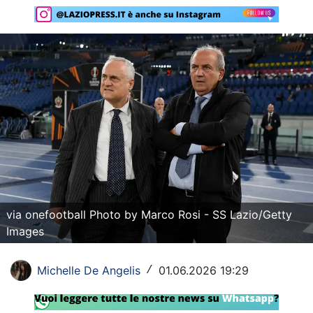
Rassegna Lazio
Social
Calcio
Serie A
Champions League
Europa League
Altri Sport
via onefootball Photo by Marco Rosi - SS Lazio/Getty
Images
Formula 1
Tennis
Michelle De Angelis
01.06.2026 19:29
/
Vela