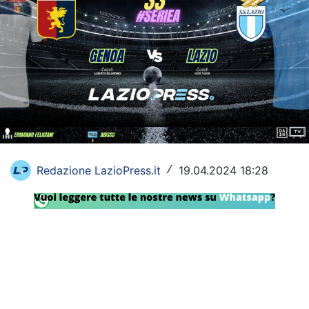
Rassegna Lazio
Social
Calcio
Serie A
Champions League
Europa League
Redazione LazioPress.it
19.04.2024 18:28
/
Altri Sport
Formula 1
Tennis
Vela