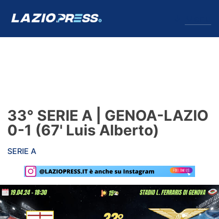
↓
Menu
Lazio
News
33° SERIE A | GENOA-LAZIO
Formello
0-1 (67' Luis Alberto)
Infortuni
SERIE A
Primavera
Calciomercato
Lazio Women