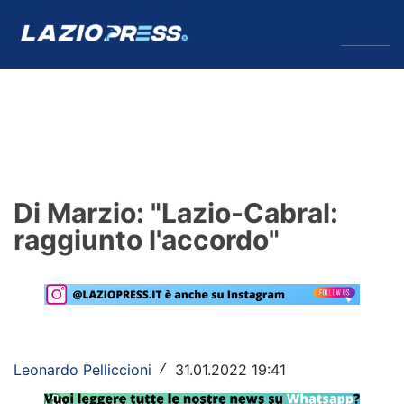
↓
Menu
Lazio
News
Di Marzio: "Lazio-Cabral:
Formello
raggiunto l'accordo"
Infortuni
Primavera
Calciomercato
Leonardo Pelliccioni
31.01.2022 19:41
/
Lazio Women