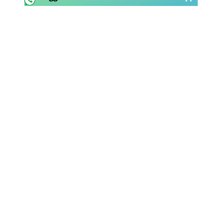
Rassegna Lazio
Social
Calcio
Serie A
Champions League
Europa League
Altri Sport
Formula 1
Tennis
Vela