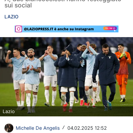
sui social
Rassegna Lazio
LAZIO
Social
Calcio
Serie A
Champions League
Europa League
Altri Sport
Formula 1
Lazio
Tennis
Vela
Michelle De Angelis
04.02.2025 12:52
/