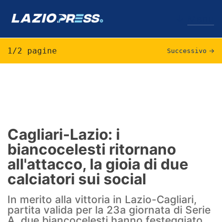
↓
Menu
1/2 pagine
Successivo
→
Lazio
News
Formello
Cagliari-Lazio: i
biancocelesti ritornano
Infortuni
all'attacco, la gioia di due
Primavera
calciatori sui social
Calciomercato
In merito alla vittoria in Lazio-Cagliari,
partita valida per la 23a giornata di Serie
Lazio Women
A, due biancocelesti hanno festeggiato