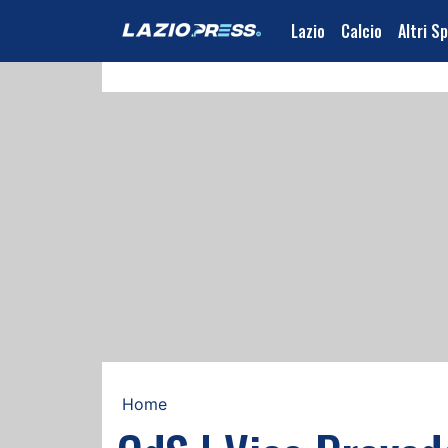
Lazio
Calcio
Altri S
Home