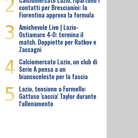
2
Calciomercato Lazio, ripartono i
contatti per Brescianini: la
Fiorentina approva la formula
3
Amichevole Live | Lazio-
Ostiamare 4-0: termina il
match. Doppiette per Ratkov e
Zaccagni
4
Calciomercato Lazio, un club di
Serie A pensa a un
biancoceleste per la fascia
5
Lazio, tensione a Formello:
Gattuso 'caccia' Taylor durante
l'allenamento