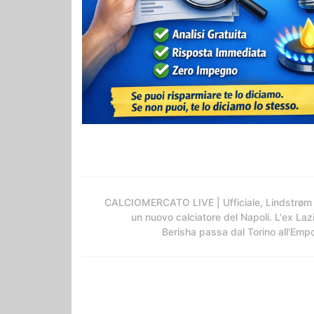
CALCIOMERCATO LIVE | Ufficiale, Lindstrøm
un nuovo calciatore del Napoli. L'ex Laz
Berisha passa dal Torino all'Empo