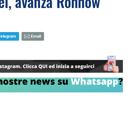
el, avanza Rönnow
Telegram
Email