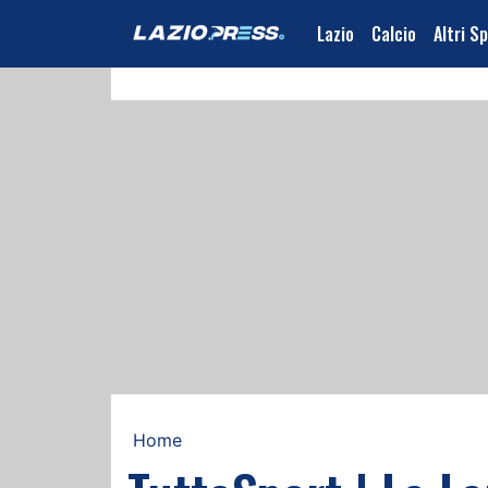
Lazio
Calcio
Altri S
Home