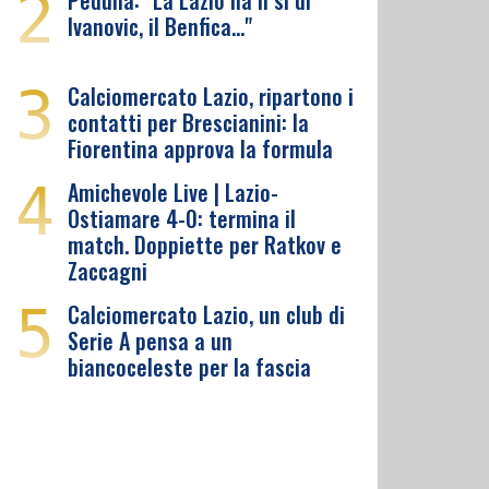
2
Pedullà: "La Lazio ha il sì di
Ivanovic, il Benfica…"
3
Calciomercato Lazio, ripartono i
contatti per Brescianini: la
Fiorentina approva la formula
4
Amichevole Live | Lazio-
Ostiamare 4-0: termina il
match. Doppiette per Ratkov e
Zaccagni
5
Calciomercato Lazio, un club di
Serie A pensa a un
biancoceleste per la fascia