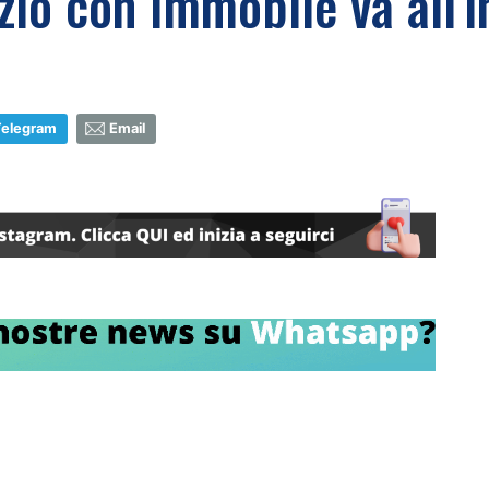
zio con Immobile va all'in
Telegram
Email