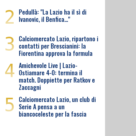
2
Pedullà: "La Lazio ha il sì di
Ivanovic, il Benfica…"
3
Calciomercato Lazio, ripartono i
contatti per Brescianini: la
Fiorentina approva la formula
4
Amichevole Live | Lazio-
Ostiamare 4-0: termina il
match. Doppiette per Ratkov e
Zaccagni
5
Calciomercato Lazio, un club di
Serie A pensa a un
biancoceleste per la fascia