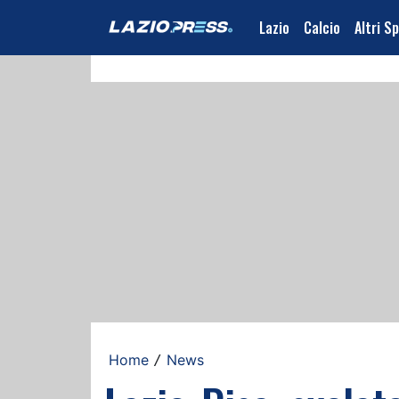
Lazio
Calcio
Altri S
Home
News
/