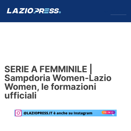
↓
Menu
Lazio
News
SERIE A FEMMINILE |
Formello
Sampdoria Women-Lazio
Women, le formazioni
Infortuni
ufficiali
Primavera
Calciomercato
Lazio Women