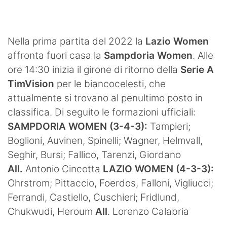
SHOP LAZIO
Contatti
Nella prima partita del 2022 la
Lazio Women
affronta fuori casa la
Sampdoria Women
. Alle
ore 14:30 inizia il girone di ritorno della
Serie A
TimVision
per le biancocelesti, che
attualmente si trovano al penultimo posto in
classifica. Di seguito le formazioni ufficiali:
SAMPDORIA WOMEN (3-4-3):
Tampieri;
Boglioni, Auvinen, Spinelli; Wagner, Helmvall,
Seghir, Bursi; Fallico, Tarenzi, Giordano
All.
Antonio Cincotta
LAZIO WOMEN (4-3-3):
Ohrstrom; Pittaccio, Foerdos, Falloni, Vigliucci;
Ferrandi, Castiello, Cuschieri; Fridlund,
Chukwudi, Heroum
All
. Lorenzo Calabria