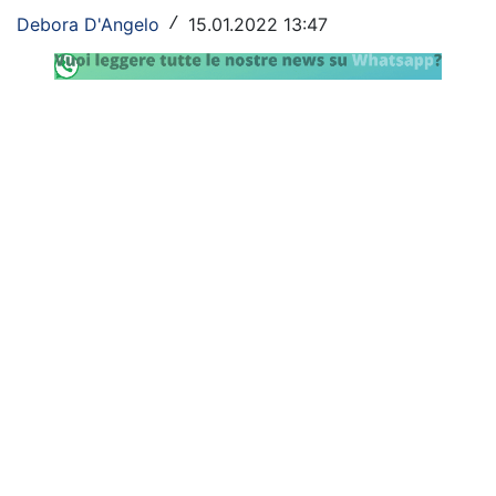
Debora D'Angelo
15.01.2022 13:47
/
Rassegna Lazio
Social
Calcio
Serie A
Champions League
Europa League
Altri Sport
Formula 1
Tennis
Vela