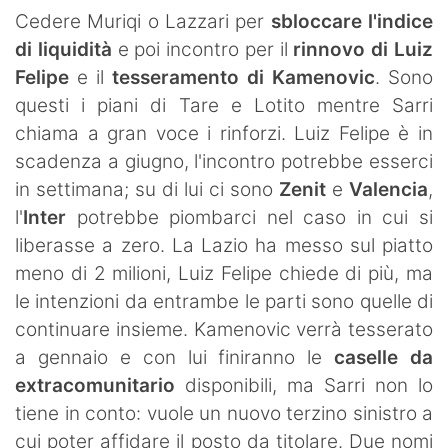
SHOP LAZIO
Cedere Muriqi o Lazzari per
sbloccare l'indice
di liquidità
e poi incontro per il
rinnovo di Luiz
Contatti
Felipe
e il
tesseramento di Kamenovic
. Sono
questi i piani di Tare e Lotito mentre Sarri
chiama a gran voce i rinforzi. Luiz Felipe è in
scadenza a giugno, l'incontro potrebbe esserci
in settimana; su di lui ci sono
Zenit
e
Valencia
,
l'
Inter
potrebbe piombarci nel caso in cui si
liberasse a zero. La Lazio ha messo sul piatto
meno di 2 milioni, Luiz Felipe chiede di più, ma
le intenzioni da entrambe le parti sono quelle di
continuare insieme. Kamenovic verrà tesserato
a gennaio e con lui finiranno le
caselle da
extracomunitario
disponibili, ma Sarri non lo
tiene in conto: vuole un nuovo terzino sinistro a
cui poter affidare il posto da titolare. Due nomi