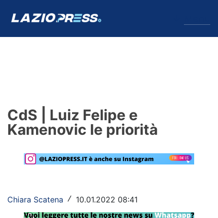
↓
Menu
Lazio
News
CdS | Luiz Felipe e
Formello
Kamenovic le priorità
Infortuni
Primavera
Calciomercato
Chiara Scatena
10.01.2022 08:41
/
Lazio Women