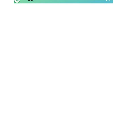
Rassegna Lazio
Social
Calcio
Serie A
Champions League
Europa League
Altri Sport
Formula 1
Tennis
Vela