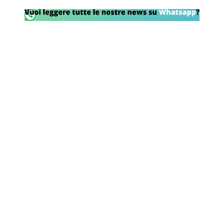
Rassegna Lazio
Social
Calcio
Serie A
Champions League
Europa League
Altri Sport
Formula 1
Tennis
Vela