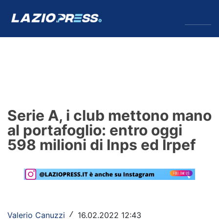
↓
Menu
Lazio
News
Serie A, i club mettono mano
Formello
al portafoglio: entro oggi
598 milioni di Inps ed Irpef
Infortuni
Primavera
Calciomercato
Lazio Women
Valerio Canuzzi
16.02.2022 12:43
/