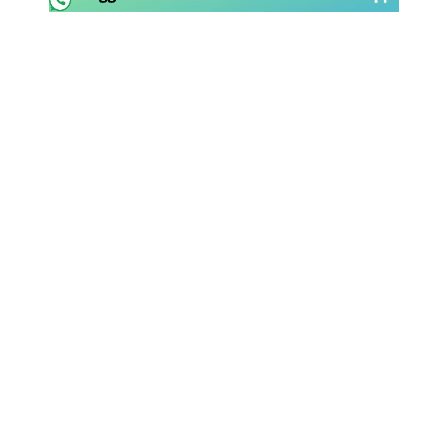
Rassegna Lazio
Social
Calcio
Serie A
Champions League
Europa League
Altri Sport
Formula 1
Tennis
Vela