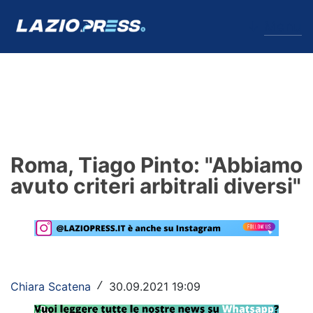
↓
Menu
Lazio
News
Roma, Tiago Pinto: "Abbiamo
Formello
avuto criteri arbitrali diversi"
Infortuni
Primavera
Calciomercato
Chiara Scatena
30.09.2021 19:09
/
Lazio Women