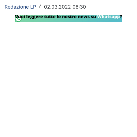
Redazione LP
02.03.2022 08:30
/
Rassegna Lazio
Social
Calcio
Serie A
Champions League
Europa League
Altri Sport
Formula 1
Tennis
Vela