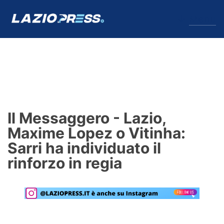
↓
Menu
Lazio
News
Il Messaggero - Lazio,
Formello
Maxime Lopez o Vitinha:
Sarri ha individuato il
Infortuni
rinforzo in regia
Primavera
Calciomercato
Lazio Women