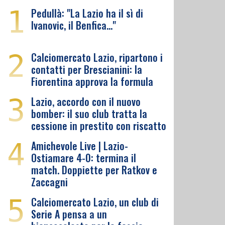
1
Pedullà: "La Lazio ha il sì di
Ivanovic, il Benfica…"
2
Calciomercato Lazio, ripartono i
contatti per Brescianini: la
Fiorentina approva la formula
3
Lazio, accordo con il nuovo
bomber: il suo club tratta la
cessione in prestito con riscatto
4
Amichevole Live | Lazio-
Ostiamare 4-0: termina il
match. Doppiette per Ratkov e
Zaccagni
5
Calciomercato Lazio, un club di
Serie A pensa a un