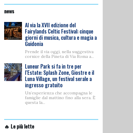
news
Al via la XVII edizione del
Fairylands Celtic Festival: cinque
giorni di musica, cultura e magia a
Guidonia
Prende il via oggi, nella suggestiva
cornice della Pineta di Via Roma a...
Luneur Park si fa in tre per
l’Estate: Splash Zone, Giostre e il
Luna Village, un festival serale a
ingresso gratuito
Un’esperienza che accompagna le
famiglie dal mattino fino alla sera. È
questa la...
🔥 Le più lette