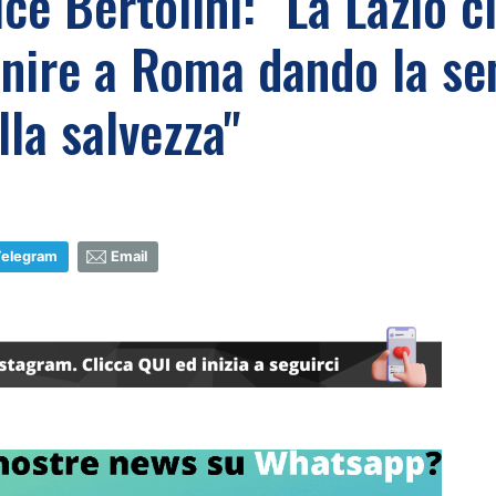
vice Bertolini: "La Lazio 
nire a Roma dando la se
lla salvezza"
Telegram
Email